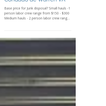
Costo de eliminación en
Winchester VA | Berryville
VA | Leesburg VA |
Condado de Warren VA
Base price for Junk disposal? Small hauls -1
person labor crew range from $150 - $300
Medium hauls - 2 person labor crew range
from $350