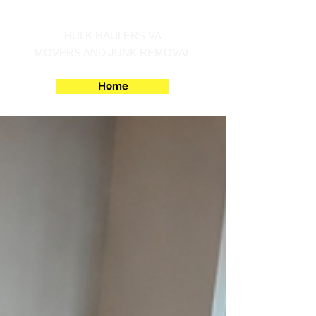
Call us at 540-860-0276
HULK HAULERS VA
MOVERS AND JUNK REMOVAL
Home