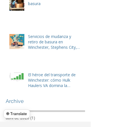
Demolición y retirada de
basura: la pareja perfecta en
un mundo en reconstrucción
Donar basura - Retirada de
basura
Servicios de mudanza y
retiro de basura en
Winchester, Stephens City,
Lake Frederick y Front Royal,
VA
🌐 Translate
El héroe del transporte de