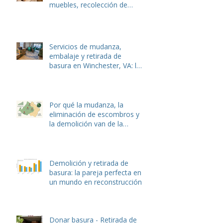
Cómo Hulk Haulers VA
Movers protege sus
pertenencias con servicios
de embalaje expertos
La mejor opción para
mudanzas, entrega de
muebles, recolección de
basura y eliminación de
desechos de jardín en
Winchester y Stephens City,
VA.
Servicios de mudanza,
embalaje y retirada de
basura en Winchester, VA: la
guía local completa de Hulk
Haulers
Por qué la mudanza, la
eliminación de escombros y
la demolición van de la
mano: La guía completa