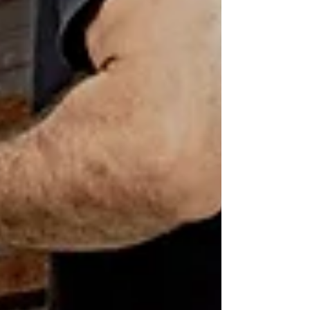
Wrapping all furniture TV & electronics
protection Art & fragile handling Junk
Removal Cost – What to Expect People
also search “junk removal cost” because
pricing is confusing. we cover the entire
region: Winchester VA Stephens City VA Fr