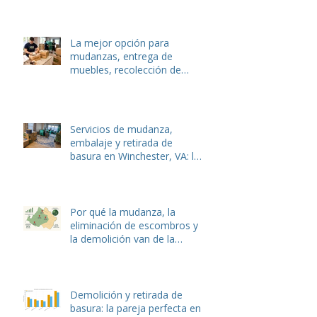
La mejor opción para
mudanzas, entrega de
muebles, recolección de
basura y eliminación de
desechos de jardín en
Winchester y Stephens City,
VA.
Servicios de mudanza,
embalaje y retirada de
basura en Winchester, VA: la
guía local completa de Hulk
Haulers
Por qué la mudanza, la
eliminación de escombros y
la demolición van de la
mano: La guía completa
Demolición y retirada de
basura: la pareja perfecta en