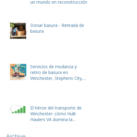
un mundo en reconstrucción
Donar basura - Retirada de
basura
Servicios de mudanza y
retiro de basura en
Winchester, Stephens City,
Lake Frederick y Front Royal,
VA
El héroe del transporte de
Winchester: cómo Hulk
Haulers VA domina la
eliminación de basura y la
gestión de residuos de
Archive
tiendas