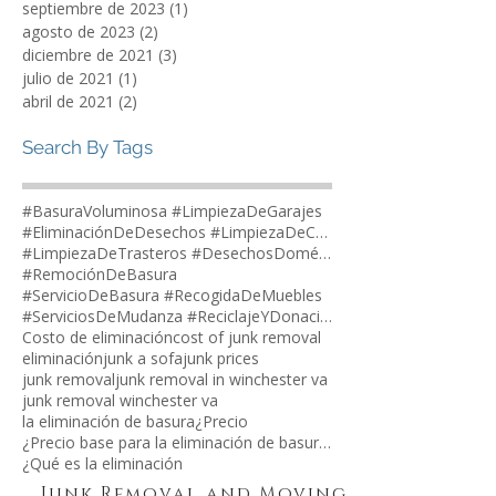
septiembre de 2023
(1)
1 entrada
agosto de 2023
(2)
2 entradas
diciembre de 2021
(3)
3 entradas
julio de 2021
(1)
1 entrada
abril de 2021
(2)
2 entradas
Search By Tags
#BasuraVoluminosa #LimpiezaDeGarajes
#EliminaciónDeDesechos #LimpiezaDeCasas
#LimpiezaDeTrasteros #DesechosDomésticos
#RemociónDeBasura
#ServicioDeBasura #RecogidaDeMuebles
#ServiciosDeMudanza #ReciclajeYDonaciones
Costo de eliminación
cost of junk removal
eliminación
junk a sofa
junk prices
junk removal
junk removal in winchester va
junk removal winchester va
la eliminación de basura
¿Precio
¿Precio base para la eliminación de basura?
¿Qué es la eliminación
Junk Removal and Moving