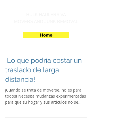
Call us at 540-860-0276
HULK HAULERS VA
MOVERS AND JUNK REMOVAL
Home
¡Lo que podría costar un
traslado de larga
distancia!
¡Cuando se trata de moverse, no es para
todos! Necesita mudanzas experimentadas
para que su hogar y sus artículos no se
dañen. Además,...