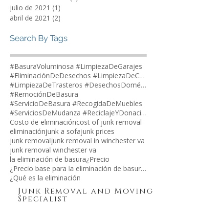
septiembre de 2023
(1)
1 entrada
agosto de 2023
(2)
2 entradas
diciembre de 2021
(3)
3 entradas
julio de 2021
(1)
1 entrada
abril de 2021
(2)
2 entradas
Search By Tags
#BasuraVoluminosa #LimpiezaDeGarajes
#EliminaciónDeDesechos #LimpiezaDeCasas
#LimpiezaDeTrasteros #DesechosDomésticos
#RemociónDeBasura
#ServicioDeBasura #RecogidaDeMuebles
#ServiciosDeMudanza #ReciclajeYDonaciones
Costo de eliminación
cost of junk removal
eliminación
junk a sofa
junk prices
junk removal
junk removal in winchester va
junk removal winchester va
la eliminación de basura
¿Precio
¿Precio base para la eliminación de basura?
¿Qué es la eliminación
Junk Removal and Moving