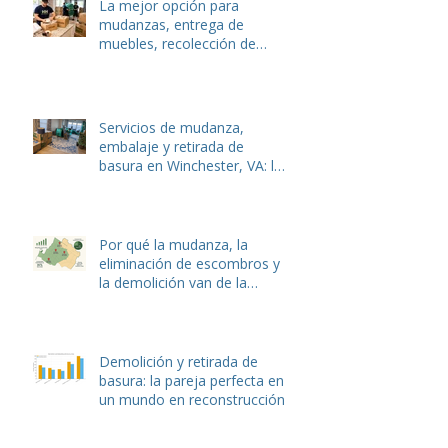
La mejor opción para
mudanzas, entrega de
muebles, recolección de
basura y eliminación de
desechos de jardín en
Winchester y Stephens City,
VA.
Servicios de mudanza,
embalaje y retirada de
basura en Winchester, VA: la
guía local completa de Hulk
Haulers
Por qué la mudanza, la
eliminación de escombros y
la demolición van de la
mano: La guía completa
Demolición y retirada de
basura: la pareja perfecta en