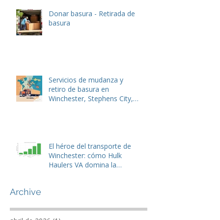
un mundo en reconstrucción
Donar basura - Retirada de
basura
Servicios de mudanza y
retiro de basura en
Winchester, Stephens City,
Lake Frederick y Front Royal,
VA
El héroe del transporte de
Winchester: cómo Hulk
Haulers VA domina la
eliminación de basura y la
gestión de residuos de
Archive
tiendas