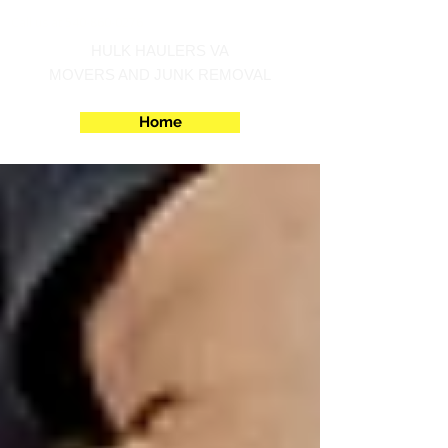
Call us at 540-860-0276
HULK HAULERS VA
MOVERS AND JUNK REMOVAL
Home