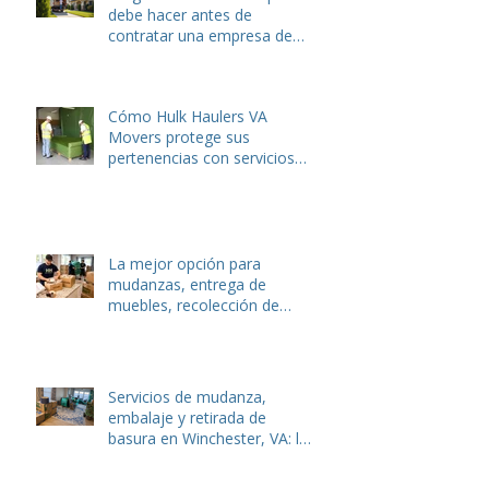
Preguntas esenciales que
debe hacer antes de
contratar una empresa de
mudanzas o servicios de
eliminación de basura
Cómo Hulk Haulers VA
Movers protege sus
pertenencias con servicios
de embalaje expertos
La mejor opción para
mudanzas, entrega de
muebles, recolección de
basura y eliminación de
desechos de jardín en
Winchester y Stephens City,
VA.
Servicios de mudanza,
embalaje y retirada de