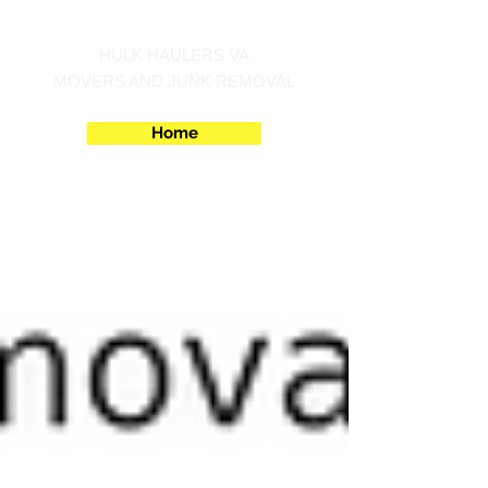
Call us at 540-860-0276
HULK HAULERS VA
MOVERS AND JUNK REMOVAL
Home