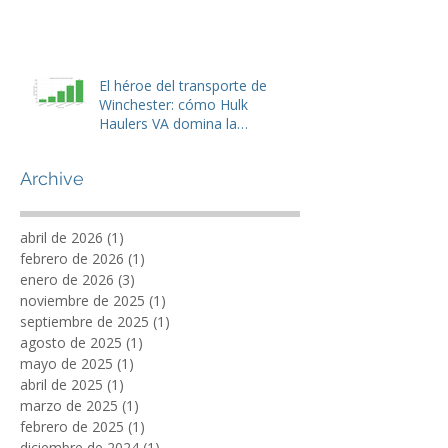
Servicios de mudanza y
retiro de basura en
Winchester, Stephens City,
Lake Frederick y Front Royal,
VA
El héroe del transporte de
Winchester: cómo Hulk
Haulers VA domina la
eliminación de basura y la
gestión de residuos de
Archive
tiendas
abril de 2026
(1)
1 entrada
febrero de 2026
(1)
1 entrada
enero de 2026
(3)
3 entradas
noviembre de 2025
(1)
1 entrada
septiembre de 2025
(1)
1 entrada
agosto de 2025
(1)
1 entrada
mayo de 2025
(1)
1 entrada
abril de 2025
(1)
1 entrada