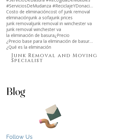
#LimpiezaDeTrasteros #DesechosDomésticos
#RemociónDeBasura
#ServicioDeBasura #RecogidaDeMuebles
#ServiciosDeMudanza #ReciclajeYDonaciones
Costo de eliminación
cost of junk removal
eliminación
junk a sofa
junk prices
junk removal
junk removal in winchester va
junk removal winchester va
la eliminación de basura
¿Precio
¿Precio base para la eliminación de basura?
¿Qué es la eliminación
Junk Removal and Moving
Specialist
Blog