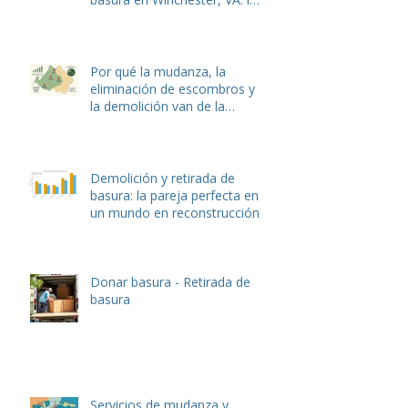
La mejor opción para
mudanzas, entrega de
muebles, recolección de
basura y eliminación de
desechos de jardín en
Winchester y Stephens City,
VA.
Servicios de mudanza,
embalaje y retirada de
basura en Winchester, VA: la
guía local completa de Hulk
Haulers
Por qué la mudanza, la
eliminación de escombros y
la demolición van de la
mano: La guía completa
Demolición y retirada de
basura: la pareja perfecta en
un mundo en reconstrucción