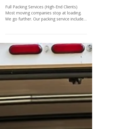
VA: la guía local
completa de Hulk
Haulers
Full Packing Services (High-End Clients)
Most moving companies stop at loading.
We go further. Our packing service includes:
Full kitchen packing Bedroom packing
Closet organization Labeling every box
Wrapping all furniture TV & electronics
protection Art & fragile handling Junk
Removal Cost – What to Expect People
also search “junk removal cost” because
pricing is confusing. we cover the entire
region: Winchester VA Stephens City VA Fr