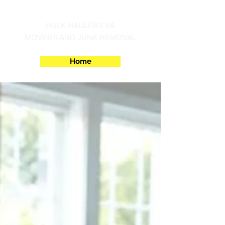
Call us at 540-860-0276
HULK HAULERS VA
MOVERS AND JUNK REMOVAL
Home