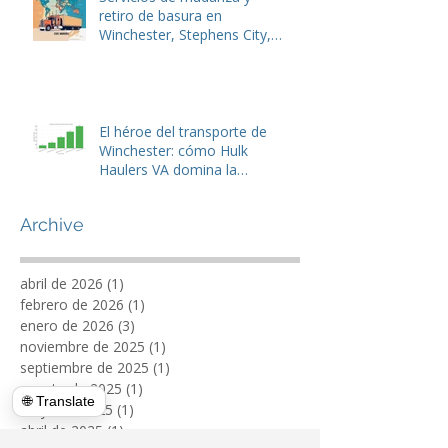
Donar basura - Retirada de
basura
Servicios de mudanza y
retiro de basura en
Winchester, Stephens City,
Lake Frederick y Front Royal,
VA
El héroe del transporte de
Winchester: cómo Hulk
Haulers VA domina la
eliminación de basura y la
gestión de residuos de
Archive
tiendas
🌐 Translate