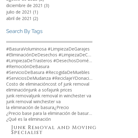
octubre de 2023
(1)
1 entrada
septiembre de 2023
(1)
1 entrada
agosto de 2023
(2)
2 entradas
diciembre de 2021
(3)
3 entradas
julio de 2021
(1)
1 entrada
abril de 2021
(2)
2 entradas
Search By Tags
#BasuraVoluminosa #LimpiezaDeGarajes
#EliminaciónDeDesechos #LimpiezaDeCasas
#LimpiezaDeTrasteros #DesechosDomésticos
#RemociónDeBasura
#ServicioDeBasura #RecogidaDeMuebles
#ServiciosDeMudanza #ReciclajeYDonaciones
Costo de eliminación
cost of junk removal
eliminación
junk a sofa
junk prices
junk removal
junk removal in winchester va
junk removal winchester va
la eliminación de basura
¿Precio
¿Precio base para la eliminación de basura?
¿Qué es la eliminación