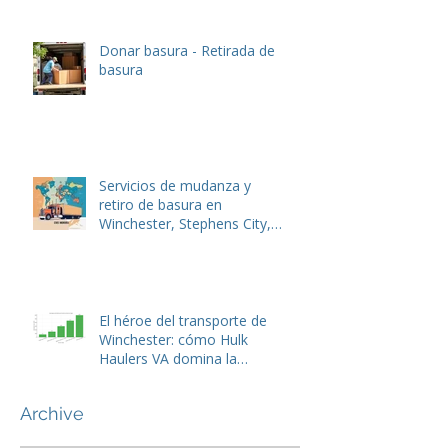
basura: la pareja perfecta en
un mundo en reconstrucción
Donar basura - Retirada de
basura
Servicios de mudanza y
retiro de basura en
Winchester, Stephens City,
Lake Frederick y Front Royal,
VA
El héroe del transporte de
Winchester: cómo Hulk
Haulers VA domina la
eliminación de basura y la