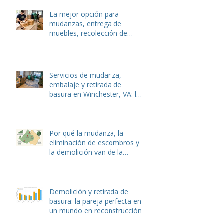
de embalaje expertos
La mejor opción para
mudanzas, entrega de
muebles, recolección de
basura y eliminación de
desechos de jardín en
Winchester y Stephens City,
VA.
Servicios de mudanza,
embalaje y retirada de
basura en Winchester, VA: la
guía local completa de Hulk
Haulers
Por qué la mudanza, la
eliminación de escombros y
la demolición van de la
mano: La guía completa
Demolición y retirada de