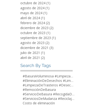
octubre de 2024
(1)
1 entrada
agosto de 2024
(1)
1 entrada
mayo de 2024
(1)
1 entrada
abril de 2024
(1)
1 entrada
febrero de 2024
(2)
2 entradas
diciembre de 2023
(2)
2 entradas
octubre de 2023
(1)
1 entrada
septiembre de 2023
(1)
1 entrada
agosto de 2023
(2)
2 entradas
diciembre de 2021
(3)
3 entradas
julio de 2021
(1)
1 entrada
abril de 2021
(2)
2 entradas
Search By Tags
#BasuraVoluminosa #LimpiezaDeGarajes
#EliminaciónDeDesechos #LimpiezaDeCasas
#LimpiezaDeTrasteros #DesechosDomésticos
#RemociónDeBasura
#ServicioDeBasura #RecogidaDeMuebles
#ServiciosDeMudanza #ReciclajeYDonaciones
Costo de eliminación