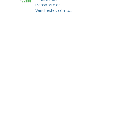
transporte de
Winchester: cómo
Hulk Haulers VA
domina la eliminación
de basura y la gestión
de residuos de
tiendas