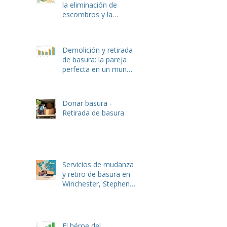
la eliminación de
escombros y la
demolición van de la
mano: La guía
completa
Demolición y retirada
de basura: la pareja
perfecta en un mundo
en reconstrucción
Donar basura -
Retirada de basura
Servicios de mudanza
y retiro de basura en
Winchester, Stephens
City, Lake Frederick y
Front Royal, VA
El héroe del