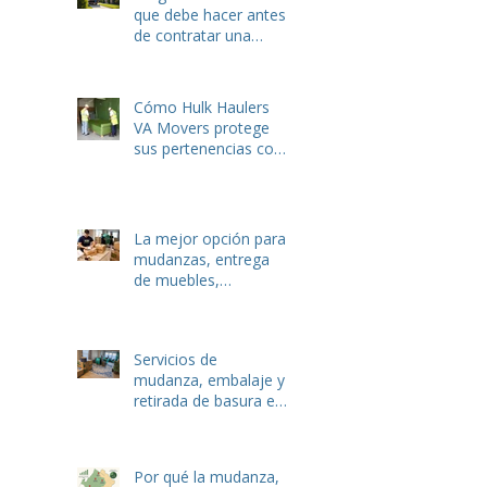
que debe hacer antes
de contratar una
empresa de
mudanzas o servicios
de eliminación de
Cómo Hulk Haulers
basura
VA Movers protege
sus pertenencias con
servicios de embalaje
expertos
La mejor opción para
mudanzas, entrega
de muebles,
recolección de basura
y eliminación de
desechos de jardín en
Servicios de
Winchester y
mudanza, embalaje y
Stephens City, VA.
retirada de basura en
Winchester, VA: la
guía local completa
de Hulk Haulers
Por qué la mudanza,