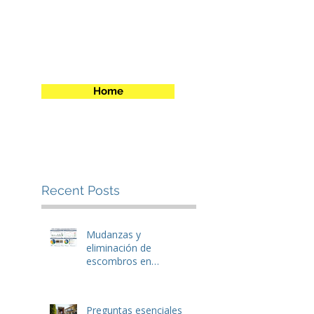
Home
Recent Posts
Mudanzas y
eliminación de
escombros en
Winchester, VA: Cómo
ahorrar dinero antes
de mudarse.
Preguntas esenciales