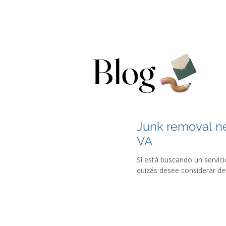
Call us at 540-860-0276
Blog
Junk removal ne
VA
Si está buscando un servi
quizás desee considerar deb