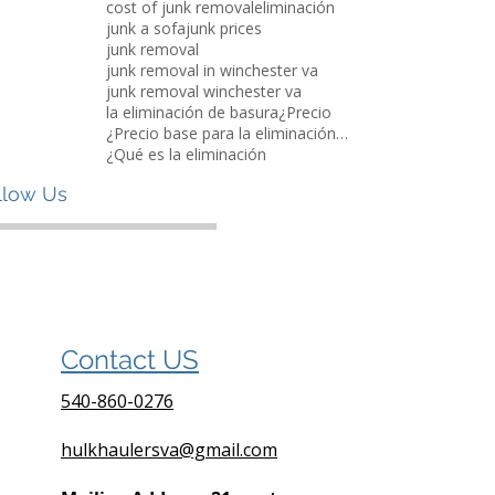
cost of junk removal
eliminación
junk a sofa
junk prices
junk removal
junk removal in winchester va
junk removal winchester va
la eliminación de basura
¿Precio
¿Precio base para la eliminación de basura?
¿Qué es la eliminación
llow Us
Contact US
540-860-0276
hulkhaulersva@gmail.com