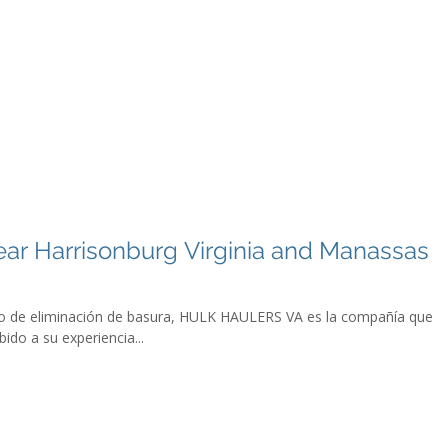
Movers & Junk Removal Frederick County
More...
ar Harrisonburg Virginia and Manassas
cio de eliminación de basura, HULK HAULERS VA es la compañía que
ido a su experiencia...