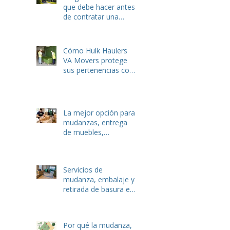
que debe hacer antes
de contratar una
empresa de
mudanzas o servicios
de eliminación de
Cómo Hulk Haulers
basura
VA Movers protege
sus pertenencias con
servicios de embalaje
expertos
La mejor opción para
mudanzas, entrega
de muebles,
recolección de basura
y eliminación de
desechos de jardín en
Servicios de
Winchester y
mudanza, embalaje y
Stephens City, VA.
retirada de basura en
Winchester, VA: la
guía local completa
de Hulk Haulers
Por qué la mudanza,