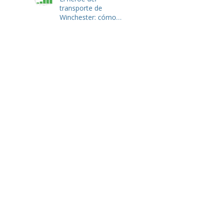
transporte de
Winchester: cómo
Hulk Haulers VA
domina la eliminación
de basura y la gestión
de residuos de
tiendas