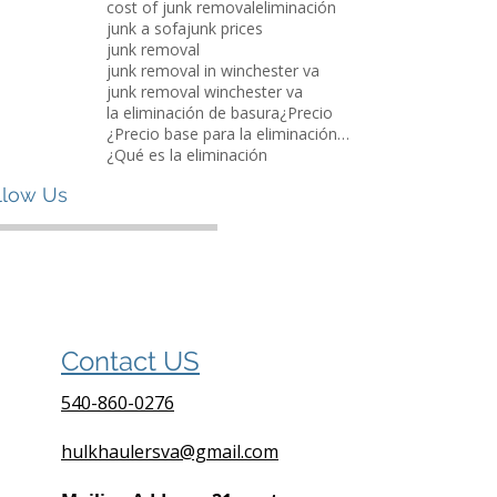
cost of junk removal
eliminación
junk a sofa
junk prices
junk removal
junk removal in winchester va
junk removal winchester va
la eliminación de basura
¿Precio
¿Precio base para la eliminación de basura?
¿Qué es la eliminación
llow Us
Contact US
540-860-0276
hulkhaulersva@gmail.com