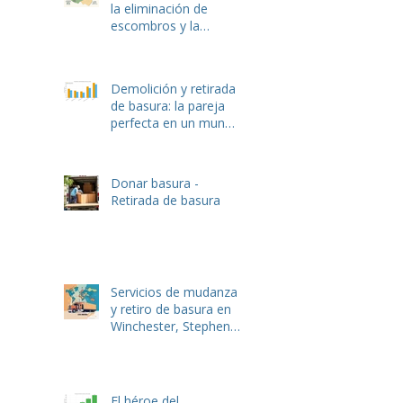
la eliminación de
escombros y la
demolición van de la
mano: La guía
completa
Demolición y retirada
de basura: la pareja
perfecta en un mundo
en reconstrucción
Donar basura -
Retirada de basura
Servicios de mudanza
y retiro de basura en
Winchester, Stephens
City, Lake Frederick y
Front Royal, VA
El héroe del