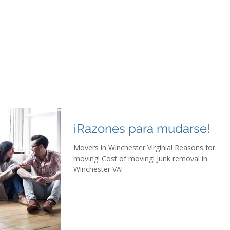
Movers & Junk Removal Frederick County
More...
¡Razones para mudarse!
Movers in Winchester Virginia! Reasons for
moving! Cost of moving! Junk removal in
Winchester VA!