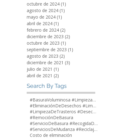
octubre de 2024
(1)
1 entrada
agosto de 2024
(1)
1 entrada
mayo de 2024
(1)
1 entrada
abril de 2024
(1)
1 entrada
febrero de 2024
(2)
2 entradas
diciembre de 2023
(2)
2 entradas
octubre de 2023
(1)
1 entrada
septiembre de 2023
(1)
1 entrada
agosto de 2023
(2)
2 entradas
diciembre de 2021
(3)
3 entradas
julio de 2021
(1)
1 entrada
abril de 2021
(2)
2 entradas
Search By Tags
#BasuraVoluminosa #LimpiezaDeGarajes
#EliminaciónDeDesechos #LimpiezaDeCasas
#LimpiezaDeTrasteros #DesechosDomésticos
#RemociónDeBasura
#ServicioDeBasura #RecogidaDeMuebles
#ServiciosDeMudanza #ReciclajeYDonaciones
Costo de eliminación