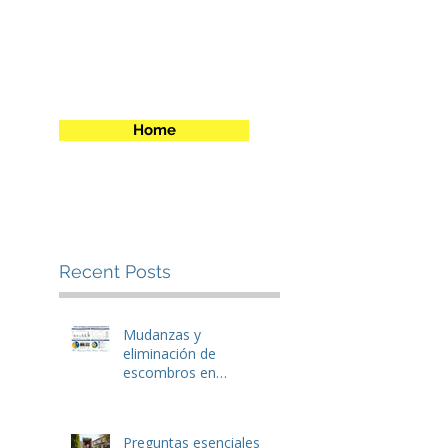
Home
Recent Posts
Mudanzas y
eliminación de
escombros en
Winchester, VA: Cómo
ahorrar dinero antes
de mudarse.
Preguntas esenciales