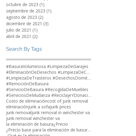
abril de 2024
(1)
1 entrada
febrero de 2024
(2)
2 entradas
diciembre de 2023
(2)
2 entradas
octubre de 2023
(1)
1 entrada
septiembre de 2023
(1)
1 entrada
agosto de 2023
(2)
2 entradas
diciembre de 2021
(3)
3 entradas
julio de 2021
(1)
1 entrada
abril de 2021
(2)
2 entradas
Search By Tags
#BasuraVoluminosa #LimpiezaDeGarajes
#EliminaciónDeDesechos #LimpiezaDeCasas
#LimpiezaDeTrasteros #DesechosDomésticos
#RemociónDeBasura
#ServicioDeBasura #RecogidaDeMuebles
#ServiciosDeMudanza #ReciclajeYDonaciones
Costo de eliminación
cost of junk removal
eliminación
junk a sofa
junk prices
junk removal
junk removal in winchester va
junk removal winchester va