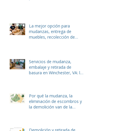
Cómo Hulk Haulers VA
Movers protege sus
pertenencias con servicios
de embalaje expertos
La mejor opción para
mudanzas, entrega de
muebles, recolección de
basura y eliminación de
desechos de jardín en
Winchester y Stephens City,
VA.
Servicios de mudanza,
embalaje y retirada de
basura en Winchester, VA: la
guía local completa de Hulk
Haulers
Por qué la mudanza, la
eliminación de escombros y
la demolición van de la
mano: La guía completa